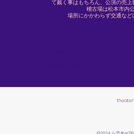
て戴く事はもちろん、公演の売上
稽古場は松本市内
場所にかかわらず交通など
劇団TEL
theate
​070-6984-9433
m
theater
©2024 シアターTR