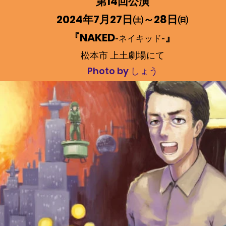
第14回公演
2024年7月27日㈯～28日㈰
『NAKED
‐
‐
』
ネイキッド
松本市 上土劇場にて
Photo by しょう