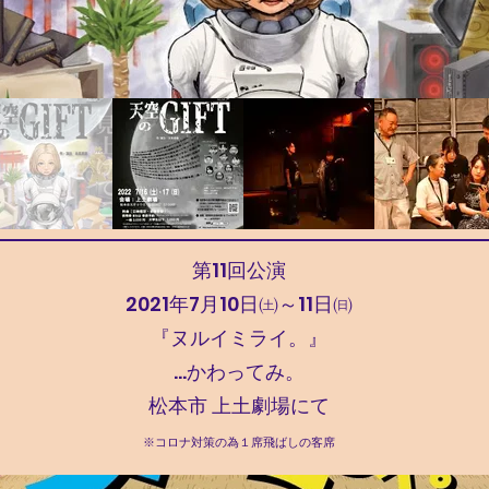
第11回公演
2021年7月10日㈯～11日㈰
『ヌルイミライ。』
…かわってみ。
松本市 上土劇場にて
※コロナ対策の為１席飛ばしの客席