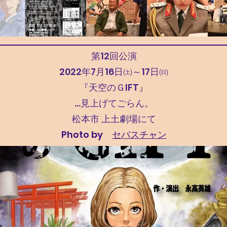
第12回公演
2022年7月16日㈯～17日㈰
『天空のＧIFT』
…見上げてごらん。
松本市 上土劇場にて
Photo by
セバスチャン