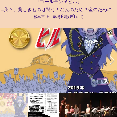
『ゴールデン￥ヒル』
…我々、貧しきものは闘う！なんのため？金のために！
松本市 上土劇場 (特設席) にて