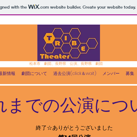
igned with the
.com
website builder. Create your website today.
松本市 劇団、長野県 公演、長野県 劇団
最新情報
劇団について
過去公演(click＆wait)
メンバー
募集
れまでの公
演につ
終了☆ありがとうございました